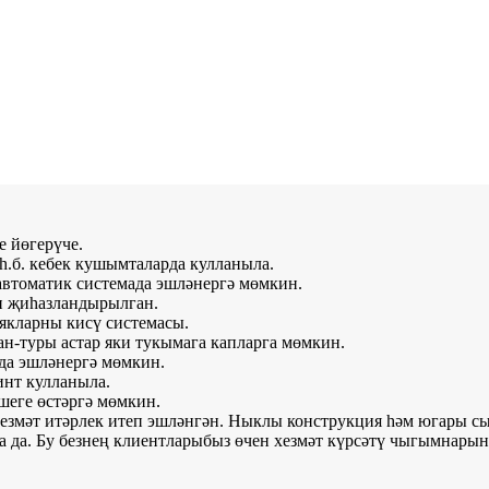
е йөгерүче.
 һ.б. кебек кушымталарда кулланыла.
 автоматик системада эшләнергә мөмкин.
н җиһазландырылган.
якларны кисү системасы.
н-туры астар яки тукымага капларга мөмкин.
ада эшләнергә мөмкин.
инт кулланыла.
шеге өстәргә мөмкин.
хезмәт итәрлек итеп эшләнгән. Ныклы конструкция һәм югары с
а да. Бу безнең клиентларыбыз өчен хезмәт күрсәтү чыгымнарын