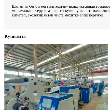
Шулай ук ​​без бүгенге җитештерү практикасында тотр
минимальләштерү һәм энергия куллануны оптимальләштер
киметеп, экологик яктан чиста мохиткә өлеш кертәбез.
Кушымта