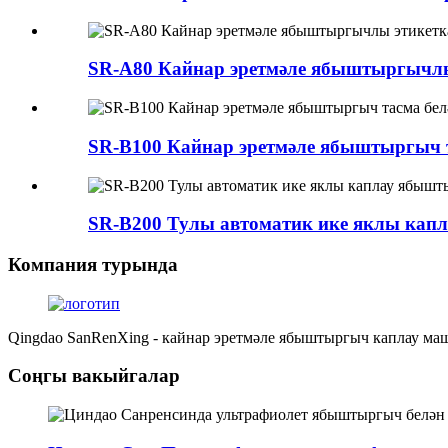
SR-A80 Кайнар эретмәле ябыштыргычлы 
SR-B100 Кайнар эретмәле ябыштыргыч 
SR-B200 Тулы автоматик ике яклы каплау
Компания турында
Qingdao SanRenXing - кайнар эретмәле ябыштыргыч каплау маш
Соңгы вакыйгалар