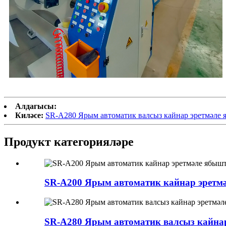
Алдагысы:
Киләсе:
SR-A280 Ярым автоматик валсыз кайнар эретмәле
Продукт категорияләре
SR-A200 Ярым автоматик кайнар эретмә
SR-A280 Ярым автоматик валсыз кайна