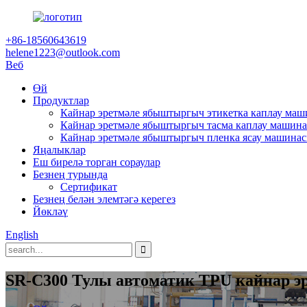
+86-18560643619
helene1223@outlook.com
Веб
Өй
Продуктлар
Кайнар эретмәле ябыштыргыч этикетка каплау ма
Кайнар эретмәле ябыштыргыч тасма каплау машин
Кайнар эретмәле ябыштыргыч пленка ясау машина
Яңалыклар
Еш бирелә торган сораулар
Безнең турында
Сертификат
Безнең белән элемтәгә керегез
Йөкләү
English
SR-C300 Тулы автоматик TPU кайнар 