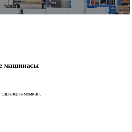
се машинасы
ә эшләнергә мөмкин.