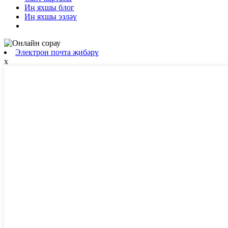
Иң яхшы блог
Иң яхшы эзләү
Электрон почта җибәрү
x