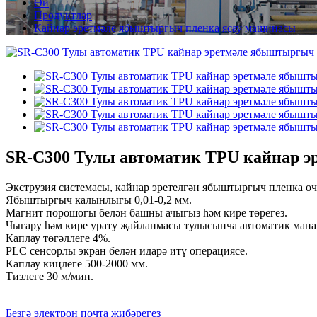
Өй
Продуктлар
Кайнар эретмәле ябыштыргыч пленка ясау машинасы
SR-C300 Тулы автоматик TPU кайнар 
Экструзия системасы, кайнар эретелгән ябыштыргыч пленка ө
Ябыштыргыч калынлыгы 0,01-0,2 мм.
Магнит порошогы белән башны ачыгыз һәм кире төрегез.
Чыгару һәм кире урату җайланмасы тулысынча автоматик мана
Каплау төгәллеге 4%.
PLC сенсорлы экран белән идарә итү операциясе.
Каплау киңлеге 500-2000 мм.
Тизлеге 30 м/мин.
Безгә электрон почта җибәрегез