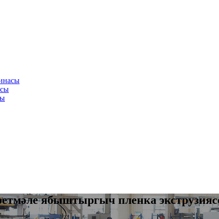
шинасы
асы
сы
эретмәле ябыштыргыч пленка экструзия