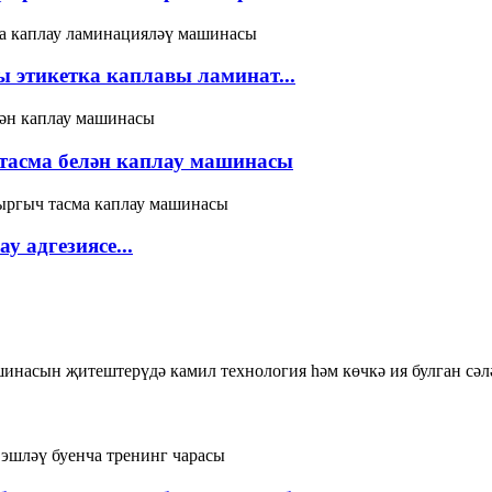
этикетка каплавы ламинат...
тасма белән каплау машинасы
 адгезиясе...
инасын җитештерүдә камил технология һәм көчкә ия булган сәлә