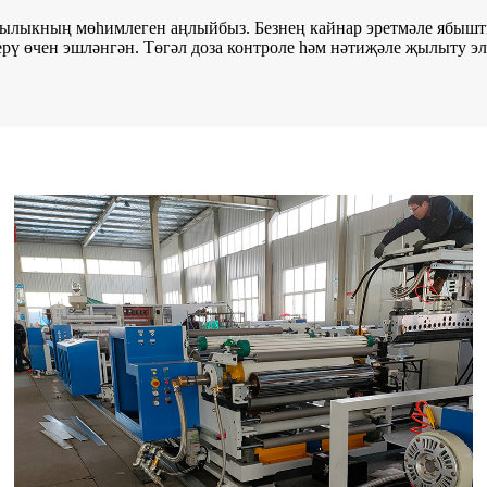
ыклылыкның мөһимлеген аңлыйбыз. Безнең кайнар эретмәле ябы
ү өчен эшләнгән. Төгәл доза контроле һәм нәтиҗәле җылыту э