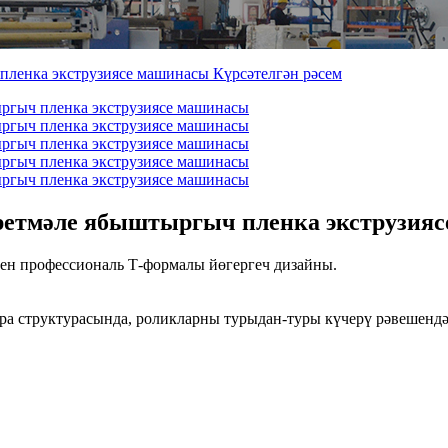
эретмәле ябыштыргыч пленка экструзия
чен профессиональ Т-формалы йөгергеч дизайны.
ра структурасында, роликларны турыдан-туры күчерү рәвешенд