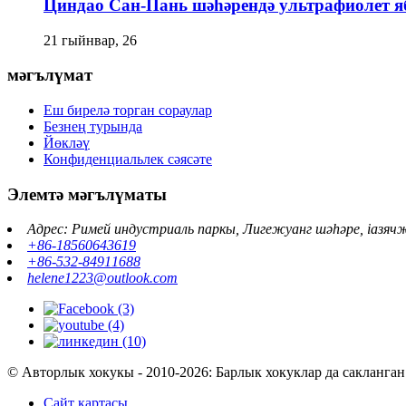
Циндао Сан-Пань шәһәрендә ультрафиолет я
21 гыйнвар, 26
мәгълүмат
Еш бирелә торган сораулар
Безнең турында
Йөкләү
Конфиденциальлек сәясәте
Элемтә мәгълүматы
Адрес: Римей индустриаль паркы, Лигежуанг шәһәре, iaзяч
+86-18560643619
+86-532-84911688
helene1223@outlook.com
© Авторлык хокукы - 2010-2026: Барлык хокуклар да сакланган
Сайт картасы