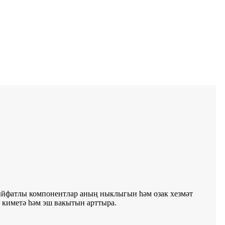
ыйфатлы компонентлар аның ныклыгын һәм озак хезмәт
 киметә һәм эш вакытын арттыра.