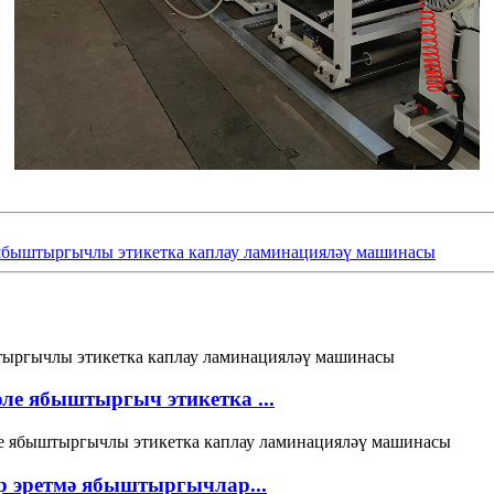
 ябыштыргычлы этикетка каплау ламинацияләү машинасы
ле ябыштыргыч этикетка ...
р эретмә ябыштыргычлар...