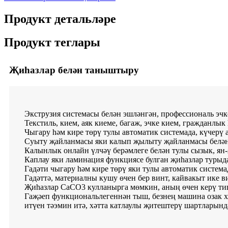
Продукт детальләре
Продукт теглары
Җиһазлар белән таныштыру
Экструзия системасы белән эшләнгән, профессиональ эчк
Текстиль, кием, аяк киеме, багаж, эчке кием, гражданлык
Чыгару һәм кире төрү тулы автоматик системада, күчерү
Суыту җайланмасы яки калып җылыту җайланмасы белә
Калынлык онлайн үлчәү берәмлеге белән тулы сызык, ян-
Каплау яки ламинация функциясе булган җиһазлар турыда
Гадәти чыгару һәм кире төрү яки тулы автоматик систем
Гадәттә, материалны кушу өчен бер винт, кайвакыт ике в
Җиһазлар CaCO3 кулланырга мөмкин, аның өчен керү ти
Гаҗәеп функциональлегеннән тыш, безнең машина озак 
итүен тәэмин итә, хәтта катлаулы җитештерү шартларынд