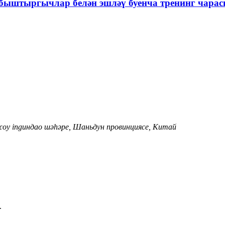
быштыргычлар белән эшләү буенча тренинг чарасы
жоу ingиндао шәһәре, Шаньдун провинциясе, Китай
.