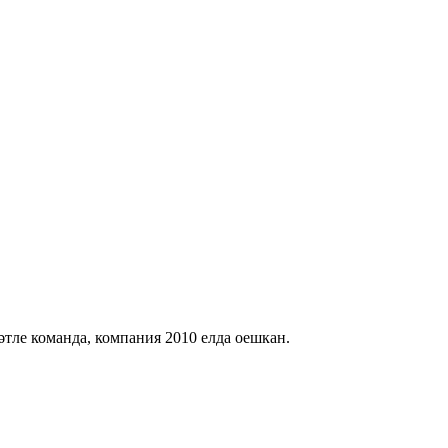
тле команда, компания 2010 елда оешкан.